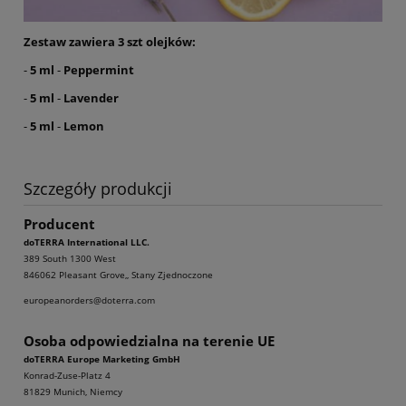
Zestaw zawiera 3 szt olejków:
-
5 ml
-
Peppermint
-
5 ml
-
Lavender
-
5 ml
-
Lemon
Szczegóły produkcji
Producent
doTERRA International LLC.
389 South 1300 West
846062 Pleasant Grove,, Stany Zjednoczone
europeanorders@doterra.com
Osoba odpowiedzialna na terenie UE
doTERRA Europe Marketing GmbH
Konrad-Zuse-Platz 4
81829 Munich, Niemcy