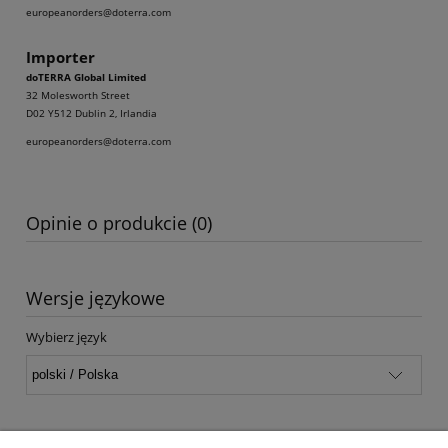
europeanorders@doterra.com
Importer
doTERRA Global Limited
32 Molesworth Street
D02 Y512 Dublin 2, Irlandia
europeanorders@doterra.com
Opinie o produkcie (0)
Wersje językowe
Wybierz język