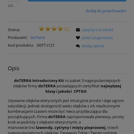
szt.
dodaj do przechowalni
Ocena:
zapytaj o produkt
Producent:
DoTerra
poleć znajomemu
Kod produktu:
D0TT-I127
dodaj opinię
Opis
doTERRA Introductory Kit
to pakiet 3 najpopularniejszych
olejków firmy
doTERRA
posiadających certyfikat
najwyższej
klasy i jakości CPTG®
.
Używanie olejków eterycznych jest intuicyjnie proste i daje ogrom
satysfakcji. Jednak dostępność wielu olejków z ich niezliczonymi
kombinacjami czasem może być nieco przytłaczająca dla
początkujących. Firma
doTERRA
zaproponowała pierwszy, prosty
krok w podróży z olejkami eterycznymi, a
mianowicie trio
lawendy, cytryny i mięty pieprzowej
, trzech
najpopularniejszych olejków. Zapewnią Tobie i Twojej rodzinie