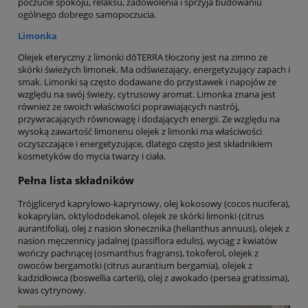
poczucie spokoju, relaksu, zadowolenia i sprzyja budowaniu
ogólnego dobrego samopoczucia.
Limonka
Olejek eteryczny z limonki dōTERRA tłoczony jest na zimno ze
skórki świeżych limonek. Ma odświeżający, energetyzujący zapach i
smak. Limonki są często dodawane do przystawek i napojów ze
względu na swój świeży, cytrusowy aromat. Limonka znana jest
również ze swoich właściwości poprawiających nastrój,
przywracających równowagę i dodających energii. Ze względu na
wysoką zawartość limonenu olejek z limonki ma właściwości
oczyszczające i energetyzujące, dlatego często jest składnikiem
kosmetyków do mycia twarzy i ciała.
Pełna lista składników
Trójgliceryd kaprylowo-kaprynowy, olej kokosowy (cocos nucifera),
kokaprylan, oktylododekanol, olejek ze skórki limonki (citrus
aurantifolia), olej z nasion słonecznika (helianthus annuus), olejek z
nasion męczennicy jadalnej (passiflora edulis), wyciąg z kwiatów
wończy pachnącej (osmanthus fragrans), tokoferol, olejek z
owoców bergamotki (citrus aurantium bergamia), olejek z
kadzidłowca (boswellia carterii), olej z awokado (persea gratissima),
kwas cytrynowy.