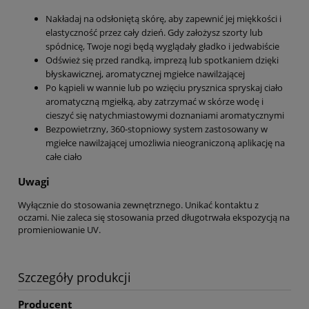
Nakładaj na odsłoniętą skórę, aby zapewnić jej miękkości i
elastyczność przez cały dzień. Gdy założysz szorty lub
spódnicę, Twoje nogi będą wyglądały gładko i jedwabiście
Odśwież się przed randką, imprezą lub spotkaniem dzięki
błyskawicznej, aromatycznej mgiełce nawilżającej
Po kąpieli w wannie lub po wzięciu prysznica spryskaj ciało
aromatyczną mgiełką, aby zatrzymać w skórze wodę i
cieszyć się natychmiastowymi doznaniami aromatycznymi
Bezpowietrzny, 360-stopniowy system zastosowany w
mgiełce nawilżającej umożliwia nieograniczoną aplikację na
całe ciało
Uwagi
Wyłącznie do stosowania zewnętrznego. Unikać kontaktu z
oczami. Nie zaleca się stosowania przed długotrwała ekspozycją na
promieniowanie UV.
Szczegóły produkcji
Producent