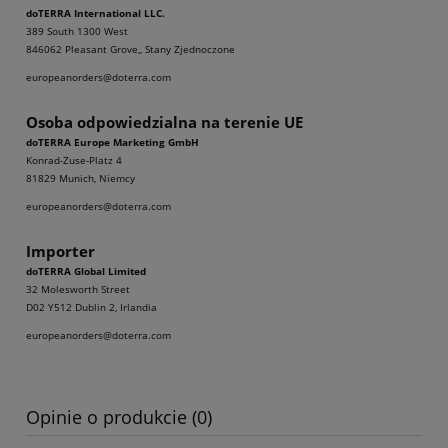
doTERRA International LLC.
389 South 1300 West
846062 Pleasant Grove,, Stany Zjednoczone
europeanorders@doterra.com
Osoba odpowiedzialna na terenie UE
doTERRA Europe Marketing GmbH
Konrad-Zuse-Platz 4
81829 Munich, Niemcy
europeanorders@doterra.com
Importer
doTERRA Global Limited
32 Molesworth Street
D02 Y512 Dublin 2, Irlandia
europeanorders@doterra.com
Opinie o produkcie (0)