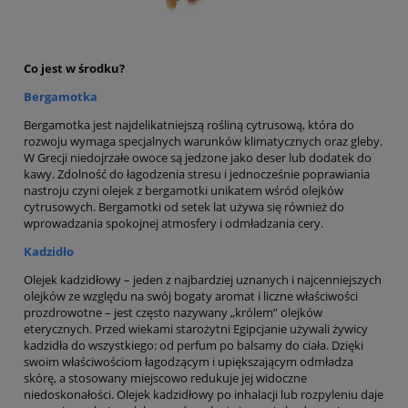
Co jest w środku?
Bergamotka
Bergamotka jest najdelikatniejszą rośliną cytrusową, która do
rozwoju wymaga specjalnych warunków klimatycznych oraz gleby.
W Grecji niedojrzałe owoce są jedzone jako deser lub dodatek do
kawy. Zdolność do łagodzenia stresu i jednocześnie poprawiania
nastroju czyni olejek z bergamotki unikatem wśród olejków
cytrusowych. Bergamotki od setek lat używa się również do
wprowadzania spokojnej atmosfery i odmładzania cery.
Kadzidło
Olejek kadzidłowy – jeden z najbardziej uznanych i najcenniejszych
olejków ze względu na swój bogaty aromat i liczne właściwości
prozdrowotne – jest często nazywany „królem” olejków
eterycznych. Przed wiekami starożytni Egipcjanie używali żywicy
kadzidła do wszystkiego: od perfum po balsamy do ciała. Dzięki
swoim właściwościom łagodzącym i upiększającym odmładza
skórę, a stosowany miejscowo redukuje jej widoczne
niedoskonałości. Olejek kadzidłowy po inhalacji lub rozpyleniu daje