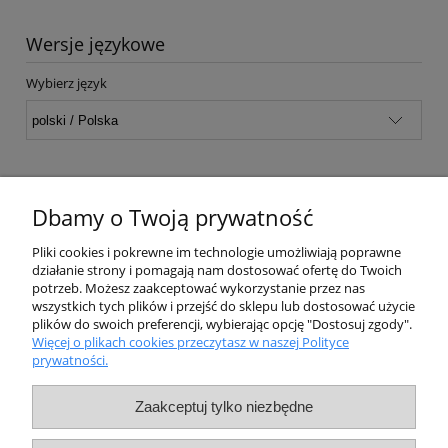
Wersje językowe
Wybierz język
Dbamy o Twoją prywatność
Pliki cookies i pokrewne im technologie umożliwiają poprawne
OnlyOils.eu
| mail:
shop@onlyoils.eu
działanie strony i pomagają nam dostosować ofertę do Twoich
potrzeb. Możesz zaakceptować wykorzystanie przez nas
wszystkich tych plików i przejść do sklepu lub dostosować użycie
Pomoc
plików do swoich preferencji, wybierając opcję "Dostosuj zgody".
Więcej o plikach cookies przeczytasz w naszej Polityce
prywatności.
Moje konto
Zaakceptuj tylko niezbędne
Płatności i dostawa