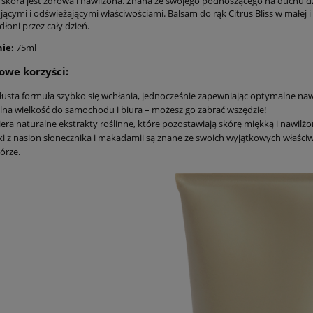
e skóra jest zdrowa i nawilżona. Znana ze swojego podnoszącego na duchu dz
jącymi i odświeżającymi właściwościami. Balsam do rąk Citrus Bliss w małej 
dłoni przez cały dzień.
ie:
75ml
we korzyści:
łusta formuła szybko się wchłania, jednocześnie zapewniając optymalne naw
lna wielkość do samochodu i biura – możesz go zabrać wszędzie!
era naturalne ekstrakty roślinne, które pozostawiają skórę miękką i nawilż
ki z nasion słonecznika i makadamii są znane ze swoich wyjątkowych właściw
órze.