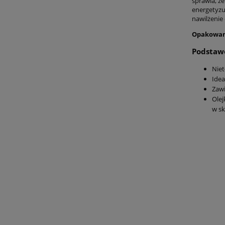
sprawia, ż
energetyzu
nawilżenie 
Opakowan
Podstawo
Niet
Idea
Zawi
Olej
w sk