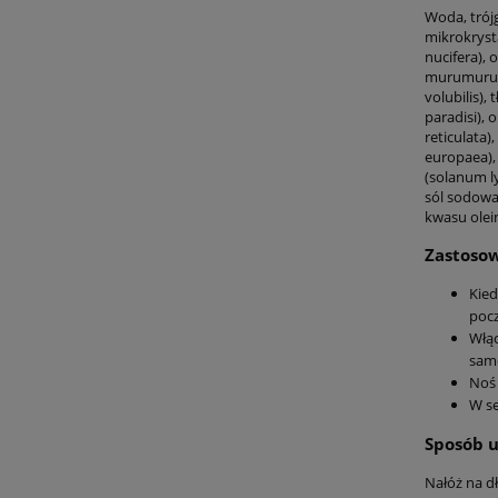
Woda, trójg
mikrokrysta
nucifera), 
murumuru, 
volubilis),
paradisi), 
reticulata)
europaea), 
(solanum ly
sól sodowa
kwasu olei
Zastoso
Kied
pocz
Włąc
sam
Noś 
W se
Sposób u
Nałóż na dł