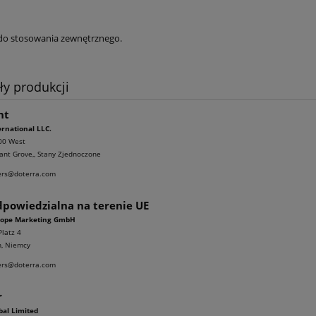
do stosowania zewnętrznego.
ły produkcji
nt
rnational LLC.
00 West
ant Grove,, Stany Zjednoczone
ers@doterra.com
powiedzialna na terenie UE
ope Marketing GmbH
latz 4
, Niemcy
ers@doterra.com
r
al Limited