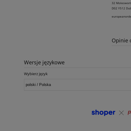
32 Moleswort
D02 Y512 Dubl
europeanord
Opinie 
Wersje językowe
Wybierz język