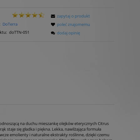
zapytaj o produkt
:
DoTerra
poleć znajomemu
ktu:
doTTN-051
dodaj opinię
 podnoszącą na duchu mieszankę olejków eterycznych Citrus
ąk staje się gładka i piękna. Lekka, nawilżająca formuła
wcze emolienty i naturalne ekstrakty roślinne, dzięki czemu