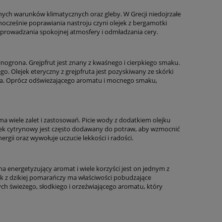
nych warunków klimatycznych oraz gleby. W Grecji niedojrzałe
nocześnie poprawiania nastroju czyni olejek z bergamotki
prowadzania spokojnej atmosfery i odmładzania cery.
ogrona. Grejpfrut jest znany z kwaśnego i cierpkiego smaku.
. Olejek eteryczny z grejpfruta jest pozyskiwany ze skórki
ania. Oprócz odświeżającego aromatu i mocnego smaku,
ma wiele zalet i zastosowań. Picie wody z dodatkiem olejku
lejek cytrynowy jest często dodawany do potraw, aby wzmocnić
gii oraz wywołuje uczucie lekkości i radości.
na energetyzujący aromat i wiele korzyści jest on jednym z
ek z dzikiej pomarańczy ma właściwości pobudzające
ych świeżego, słodkiego i orzeźwiającego aromatu, który