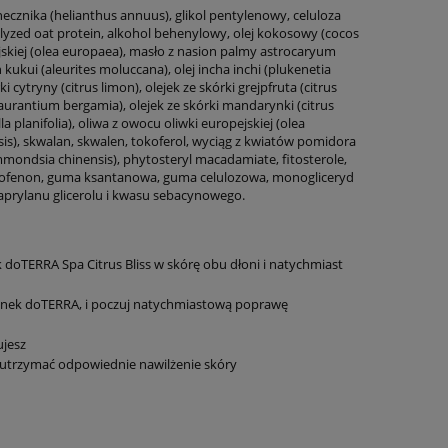
necznika (helianthus annuus), glikol pentylenowy, celuloza
rolyzed oat protein, alkohol behenylowy, olej kokosowy (cocos
ejskiej (olea europaea), masło z nasion palmy astrocaryum
kui (aleurites moluccana), olej incha inchi (plukenetia
i cytryny (citrus limon), olejek ze skórki grejpfruta (citrus
us aurantium bergamia), olejek ze skórki mandarynki (citrus
lla planifolia), oliwa z owocu oliwki europejskiej (olea
nsis), skwalan, skwalen, tokoferol, wyciąg z kwiatów pomidora
simmondsia chinensis), phytosteryl macadamiate, fitosterole,
cetofenon, guma ksantanowa, guma celulozowa, monogliceryd
prylanu glicerolu i kwasu sebacynowego.
oTERRA Spa Citrus Bliss w skórę obu dłoni i natychmiast
szanek doTERRA, i poczuj natychmiastową poprawę
ujesz
utrzymać odpowiednie nawilżenie skóry