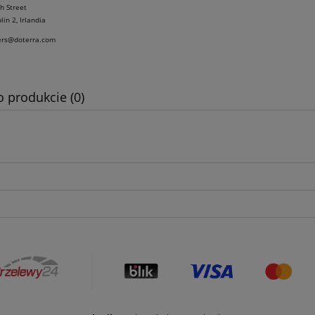
h Street
in 2, Irlandia
ers@doterra.com
o produkcie (0)