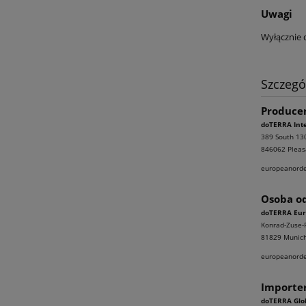
Uwagi
Wyłącznie 
Szczegó
Produce
doTERRA Inte
389 South 13
846062 Pleas
europeanord
Osoba od
doTERRA Eur
Konrad-Zuse-P
81829 Munich
europeanord
Importe
doTERRA Glob