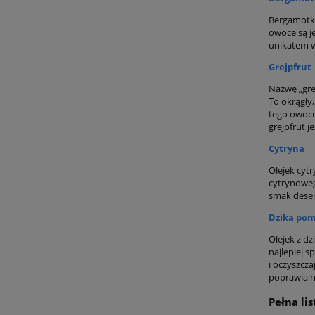
Bergamotka
owoce są j
unikatem w
Grejpfrut
Nazwę „gre
To okrągły
tego owocu
grejpfrut j
Cytryna
Olejek cytr
cytrynoweg
smak deser
Dzika po
Olejek z dz
najlepiej 
i oczyszcz
poprawia na
Pełna li