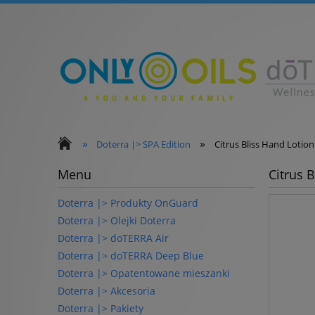
»
»
Doterra |> SPA Edition
Citrus Bliss Hand Lotion
Menu
Citrus 
Doterra |> Produkty OnGuard
Doterra |> Olejki Doterra
Doterra |> doTERRA Air
Doterra |> doTERRA Deep Blue
Doterra |> Opatentowane mieszanki
Doterra |> Akcesoria
Doterra |> Pakiety