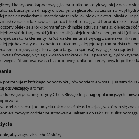
liceryd kaprylowo-kaprynowy, gliceryna, alkohol cetylowy, olej z nasion sło
liczna, bursztynian diheptylu, stearynian glicerolu, potassium olivoyl hyd
olej z nasion makadamii (macadamia ternifolia), olejek z owocu oliwki europ
masło z nasion kakaowca cupuacu (theobroma grandiflorum), olej z nasion ku
 tłoczony olejek ze skórki pomarańczy chińskiej (citrus sinensis), olejek ze skórk
olejek ze skórki tangerynki (citrus nobilis), olejek ze skórki bergamotki (citr
, olejek ze skórki klementynki (citrus clementina), wyciąg z ziaren wanilii (vani
olej jojoba / estry oleju z nasion makadamii, olej jojoba (simmondsia chine
copersicum), wyciąg z liści arganu (argania spinosa), wyciąg z liści jojoby (
 kwasu fitowego, wyciąg z kwiatów stokrotki (bellis perennis), hydroksya
nowego, sól sodowa kwasu hialuronowego, alkohol benzylowy, kopolimer ka
wania
y potrzebujesz krótkiego odpoczynku, równomiernie wmasuj Balsam do rąk d
uj odświeżający aromat
z do swojej porannej rutyny Citrus Bliss, jedną z najpopularniejszych mie
opoczucia
w torebce i stosuj po umyciu rąk niezależnie od miejsca, w którym się znajd
zonie zimowym codzienne stosowanie Balsamu do rąk Citrus Bliss pomaga 
życia
onie, aby złagodzić suchość skóry.