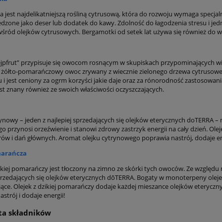
 jest najdelikatniejszą rośliną cytrusową, która do rozwoju wymaga specjal
edzone jako deser lub dodatek do kawy. Zdolność do łagodzenia stresu i jed
śród olejków cytrusowych. Bergamotki od setek lat używa się również do w
jpfrut” przypisuje się owocom rosnącym w skupiskach przypominających win
, żółto-pomarańczowy owoc zrywany z wiecznie zielonego drzewa cytrusowego
 i jest ceniony za ogrm korzyści jakie daje oraz za rónorodność zastosow
est znany również ze swoich właściwości oczyszczających.
ynowy – jeden z najlepiej sprzedających się olejków eterycznych doTERRA – 
o przynosi orzeźwienie i stanowi zdrowy zastrzyk energii na cały dzień. O
ów i dań głównych. Aromat olejku cytrynowego poprawia nastrój, dodaje ener
marańcza
ikiej pomarańczy jest tłoczony na zimno ze skórki tych owoców. Ze względu 
sprzedających się olejków eterycznych dōTERRA. Bogaty w monoterpeny olej
ające. Olejek z dzikiej pomarańczy dodaje każdej mieszance olejków eteryczn
strój i dodaje energii!
sta składników