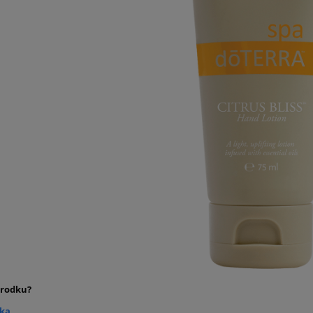
środku?
ka