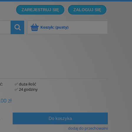
ZAREJESTRUJ SIĘ
ZALOGUJ SIĘ
Koszyk:
(pusty)
ć:
✅ duża ilość
:
✅ 24 godziny
,00 zł
Do koszyka
.
dodaj do przechowalni